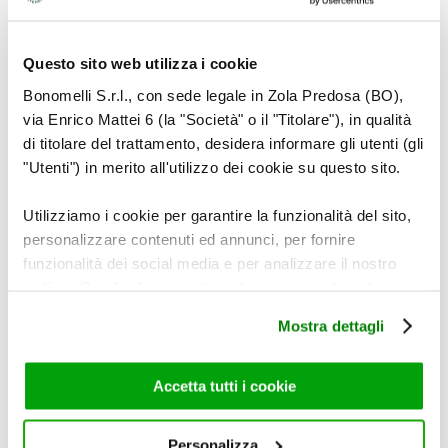
Questo sito web utilizza i cookie
Bonomelli S.r.l., con sede legale in Zola Predosa (BO),
via Enrico Mattei 6 (la "Società" o il "Titolare"), in qualità
di titolare del trattamento, desidera informare gli utenti (gli
"Utenti") in merito all'utilizzo dei cookie su questo sito.
Utilizziamo i cookie per garantire la funzionalità del sito,
personalizzare contenuti ed annunci, per fornire
funzionalità dei social media e per analizzare il nostro
traffico. Condividiamo inoltre informazioni sul modo in cui
utilizza il nostro sito con i nostri partner che si occupano
Mostra dettagli
di analisi dei dati web, pubblicità e social media, i quali
potrebbero combinarle con altre informazioni che ha
fornito loro o che hanno raccolto dal suo utilizzo dei loro
Accetta tutti i cookie
servizi. Per maggiori informazioni circa l’utilizzo dei
cookie consultare la cookie policy. Se clicchi sulla “X” per
Personalizza