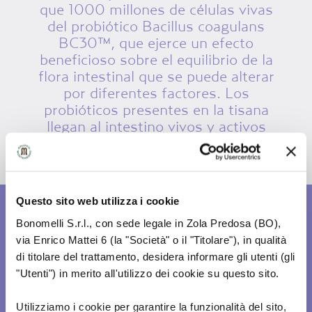
que 1000 millones de células vivas
del probiótico Bacillus coagulans
BC30™, que ejerce un efecto
beneficioso sobre el equilibrio de la
flora intestinal que se puede alterar
por diferentes factores. Los
probióticos presentes en la tisana
llegan al intestino vivos y activos
para desempeñar su función.
Questo sito web utilizza i cookie
MODO DE
Bonomelli S.r.l., con sede legale in Zola Predosa (BO),
PREPARACIÓN
via Enrico Mattei 6 (la "Società" o il "Titolare"), in qualità
di titolare del trattamento, desidera informare gli utenti (gli
"Utenti") in merito all'utilizzo dei cookie su questo sito.
Utilizziamo i cookie per garantire la funzionalità del sito,